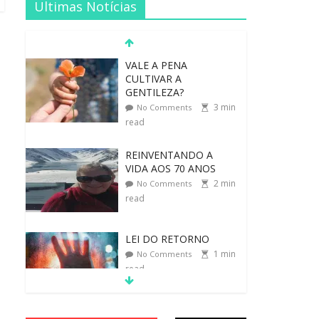
Ultimas Notícias
REINVENTANDO A
VIDA AOS 70 ANOS
2
min
No Comments
read
LEI DO RETORNO
1
min
No Comments
read
O ATO DE ABRAÇAR
1
min
No Comments
read
MORAL-POR-CIDINHA