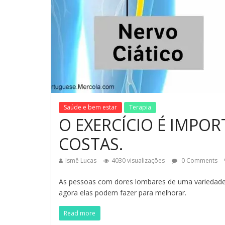
Saúde e bem estar
Terapia
O EXERCÍCIO É IMPO
COSTAS.
Ismê Lucas
4030 visualizações
0 Comments
As pessoas com dores lombares de uma variedade 
agora elas podem fazer para melhorar.
Read more