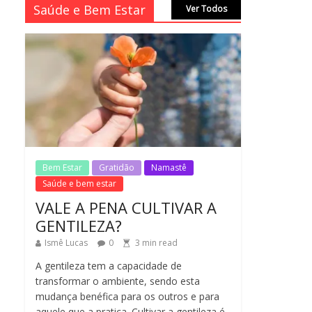
Saúde e Bem Estar
Ver Todos
CASSIANO & CIDA
SIMONI
1
min
No Comments
read
SAGRADA FAMÍLIA –
MAIA SOMEL
2
min
No Comments
read
Bem Estar
Gratidão
Namastê
VALE A PENA
CULTIVAR A
Saúde e bem estar
GENTILEZA?
VALE A PENA CULTIVAR A
3
min
No Comments
GENTILEZA?
read
Ismê Lucas
0
3
min read
A gentileza tem a capacidade de
transformar o ambiente, sendo esta
mudança benéfica para os outros e para
aquele que a pratica. Cultivar a gentileza é