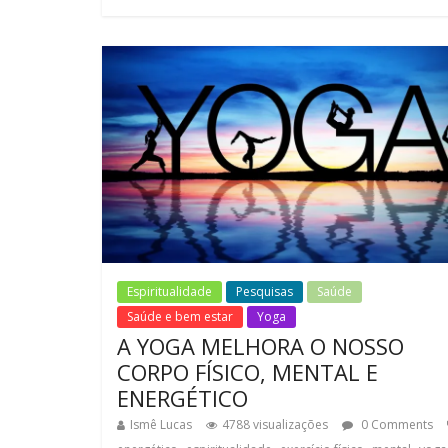
Espiritualidade
Pesquisas
Saúde
Saúde e bem estar
Yoga
A YOGA MELHORA O NOSSO
CORPO FÍSICO, MENTAL E
ENERGÉTICO
Ismê Lucas
4788 visualizações
0 Comments
,
,
,
,