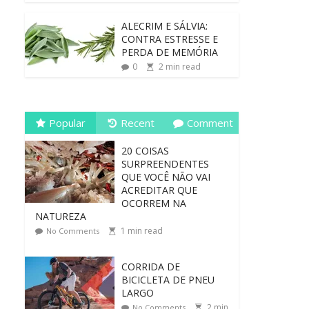
ALECRIM E SÁLVIA:
CONTRA ESTRESSE E
PERDA DE MEMÓRIA
0
2
min read
Popular
Recent
Comment
20 COISAS
SURPREENDENTES
QUE VOCÊ NÃO VAI
ACREDITAR QUE
OCORREM NA
NATUREZA
1
min read
No Comments
CORRIDA DE
BICICLETA DE PNEU
LARGO
2
min
No Comments