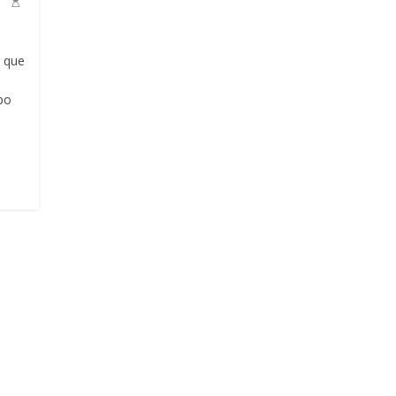
 que
po