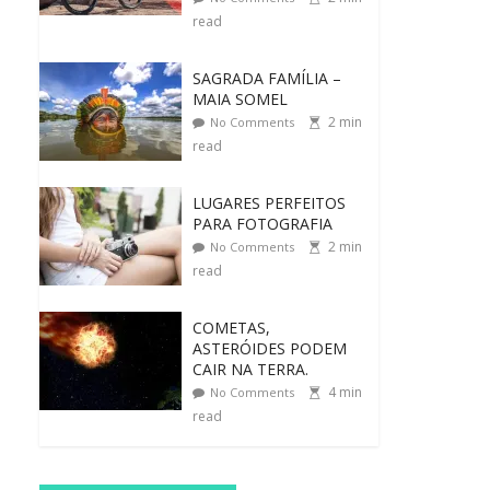
read
SAGRADA FAMÍLIA –
MAIA SOMEL
2
min
No Comments
read
LUGARES PERFEITOS
PARA FOTOGRAFIA
2
min
No Comments
read
COMETAS,
ASTERÓIDES PODEM
CAIR NA TERRA.
4
min
No Comments
read