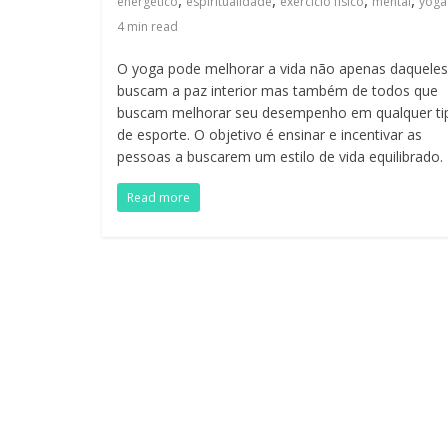
energético
espiritualidade
exercício físico
mental
yoga
4
min read
O yoga pode melhorar a vida não apenas daqueles
buscam a paz interior mas também de todos que
buscam melhorar seu desempenho em qualquer ti
de esporte. O objetivo é ensinar e incentivar as
pessoas a buscarem um estilo de vida equilibrado.
Read more