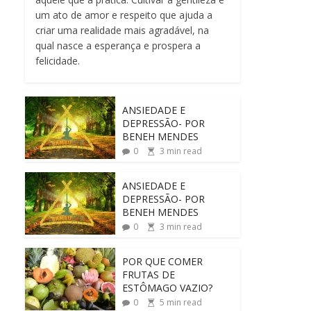
um ato de amor e respeito que ajuda a
criar uma realidade mais agradável, na
qual nasce a esperança e prospera a
felicidade.
ANSIEDADE E
DEPRESSÃO- POR
BENEH MENDES
0
3
min read
ANSIEDADE E
DEPRESSÃO- POR
BENEH MENDES
0
3
min read
POR QUE COMER
FRUTAS DE
ESTÔMAGO VAZIO?
0
5
min read