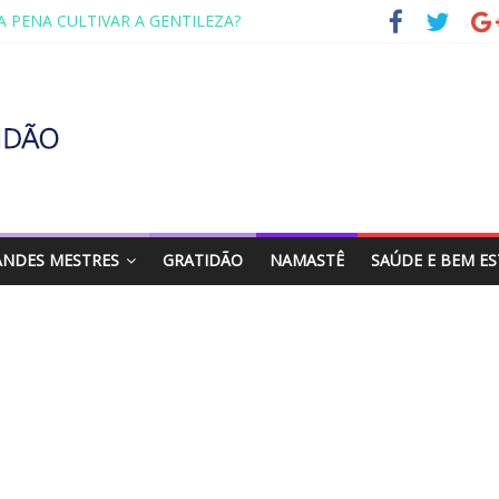
A PENA CULTIVAR A GENTILEZA?
VENTANDO A VIDA AOS 70 ANOS
DO RETORNO
O DE ABRAÇAR
ADA FAMÍLIA – MAIA SOMEL
ANDES MESTRES
GRATIDÃO
NAMASTÊ
SAÚDE E BEM E