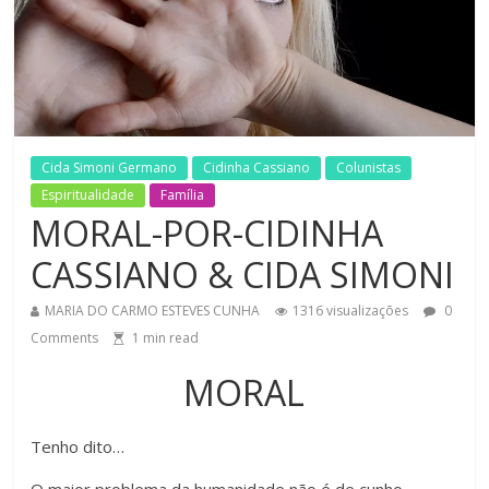
Cida Simoni Germano
Cidinha Cassiano
Colunistas
Espiritualidade
Família
MORAL-POR-CIDINHA
CASSIANO & CIDA SIMONI
MARIA DO CARMO ESTEVES CUNHA
1316 visualizações
0
Comments
1
min read
MORAL
Tenho dito…