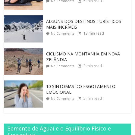
5
min read
No Comments
ALGUNS DOS DESTINOS TURÍSTICOS
MAIS INCRÍVEIS
13
min read
No Comments
CICLISMO NA MONTANHA EM NOVA
ZELÂNDIA
3
min read
No Comments
10 SINTOMAS DO ESGOTAMENTO
EMOCIONAL
5
min read
No Comments
Semente de Aguai e o Equilíbrio Físico e
Energético