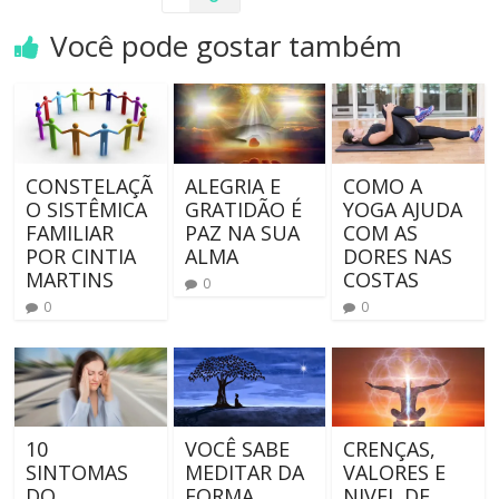
Você pode gostar também
CONSTELAÇÃ
ALEGRIA E
COMO A
O SISTÊMICA
GRATIDÃO É
YOGA AJUDA
FAMILIAR
PAZ NA SUA
COM AS
POR CINTIA
ALMA
DORES NAS
MARTINS
COSTAS
0
0
0
10
VOCÊ SABE
CRENÇAS,
SINTOMAS
MEDITAR DA
VALORES E
DO
FORMA
NIVEL DE