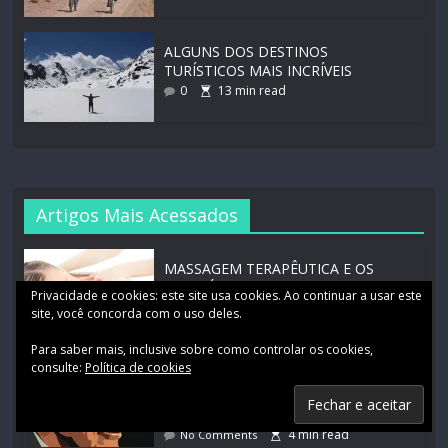
ALGUNS DOS DESTINOS
TURÍSTICOS MAIS INCRÍVEIS
0
13
min read
Artigos Mais Acessados
MASSAGEM TERAPÊUTICA E OS
BENEFÍCIOS
Privacidade e cookies: este site usa cookies. Ao continuar a usar este
5
min read
No Comments
site, você concorda com o uso deles.
Para saber mais, inclusive sobre como controlar os cookies,
consulte:
Política de cookies
27 FRASES DE JUNG QUE
ECONOMIZAM 10 ANOS DE
TERAPIA
4
min read
No Comments