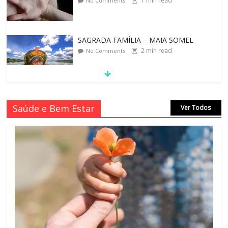
1
min read
No Comments
SAGRADA FAMÍLIA – MAIA SOMEL
2
min read
No Comments
VALE A PENA CULTIVAR A GENTILEZA?
Saúde e Bem Estar
Ver Todos
3
min read
No Comments
REINVENTANDO A VIDA AOS 70 ANOS
2
min read
No Comments
LEI DO RETORNO