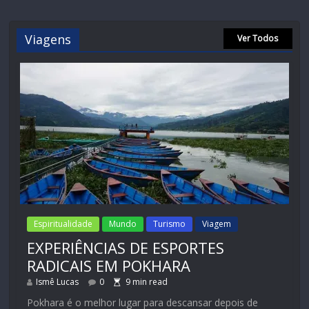
Viagens
Ver Todos
Espiritualidade
Mundo
Turismo
Viagem
EXPERIÊNCIAS DE ESPORTES
RADICAIS EM POKHARA
Ismê Lucas
0
9
min read
Pokhara é o melhor lugar para descansar depois de