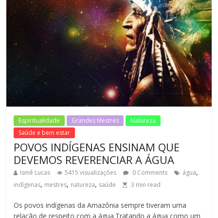
Espiritualidade
Grandes Mestres
Natureza
Saúde e bem estar
POVOS INDÍGENAS ENSINAM QUE
DEVEMOS REVERENCIAR A ÁGUA
,
Ismê Lucas
5415 visualizações
0 Comments
água
,
,
,
indígenas
mestres
natureza
saúde
3
min read
Os povos indígenas da Amazônia sempre tiveram uma
relação de respeito com a água.Tratando a água como um