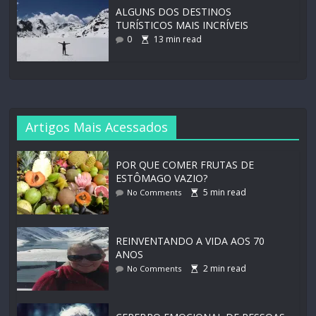
ALGUNS DOS DESTINOS
TURÍSTICOS MAIS INCRÍVEIS
0
13
min read
Artigos Mais Acessados
POR QUE COMER FRUTAS DE
ESTÔMAGO VAZIO?
5
min read
No Comments
REINVENTANDO A VIDA AOS 70
ANOS
2
min read
No Comments