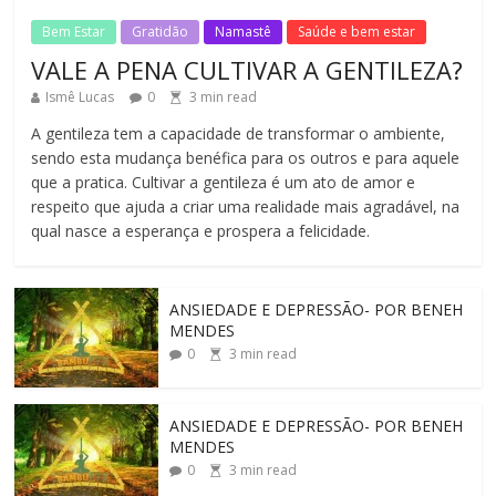
3
min read
No Comments
Bem Estar
Gratidão
Namastê
Saúde e bem estar
VALE A PENA CULTIVAR A GENTILEZA?
Ismê Lucas
0
3
min read
A gentileza tem a capacidade de transformar o ambiente,
sendo esta mudança benéfica para os outros e para aquele
que a pratica. Cultivar a gentileza é um ato de amor e
respeito que ajuda a criar uma realidade mais agradável, na
qual nasce a esperança e prospera a felicidade.
ANSIEDADE E DEPRESSÃO- POR BENEH
MENDES
0
3
min read
ANSIEDADE E DEPRESSÃO- POR BENEH
MENDES
0
3
min read