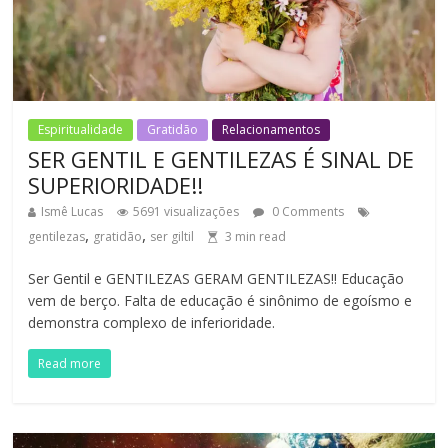
Espiritualidade
Gratidão
Relacionamentos
SER GENTIL E GENTILEZAS É SINAL DE
SUPERIORIDADE!!
Ismê Lucas
5691 visualizações
0 Comments
,
,
gentilezas
gratidão
ser giltil
3
min read
Ser Gentil e GENTILEZAS GERAM GENTILEZAS!! Educação
vem de berço. Falta de educação é sinônimo de egoísmo e
demonstra complexo de inferioridade.
Read more