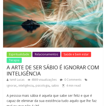
Espiritualidade
Relacionamentos
Saúde e bem estar
Terapia
A ARTE DE SER SÁBIO É IGNORAR COM
INTELIGÊNCIA
Ismê Lucas
4869 visualizações
0 Comments
,
,
,
ignorar
inteligência
psicologia
sabio
4
min read
A pessoa mais sábia é aquela que sabe ser feliz e que é
capaz de eliminar da sua existência tudo aquilo que lhe faz
mal ou que não é útil.