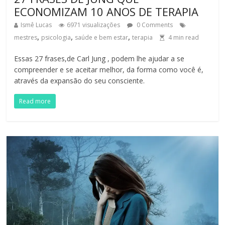
ECONOMIZAM 10 ANOS DE TERAPIA
Ismê Lucas
6971 visualizações
0 Comments
,
,
,
mestres
psicologia
saúde e bem estar
terapia
4
min read
Essas 27 frases,de Carl Jung , podem lhe ajudar a se
compreender e se aceitar melhor, da forma como você é,
através da expansão do seu consciente.
Read more