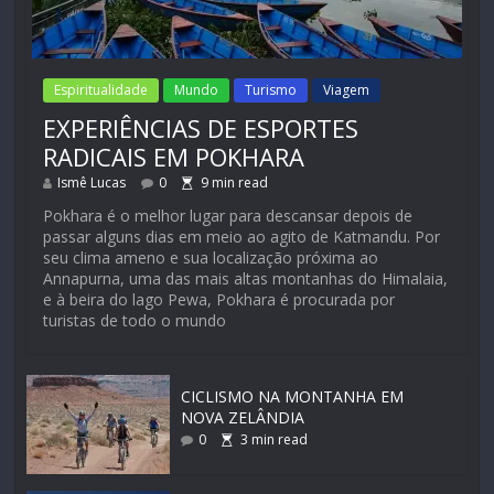
Espiritualidade
Mundo
Turismo
Viagem
EXPERIÊNCIAS DE ESPORTES
RADICAIS EM POKHARA
Ismê Lucas
0
9
min read
Pokhara é o melhor lugar para descansar depois de
passar alguns dias em meio ao agito de Katmandu. Por
seu clima ameno e sua localização próxima ao
Annapurna, uma das mais altas montanhas do Himalaia,
e à beira do lago Pewa, Pokhara é procurada por
turistas de todo o mundo
CICLISMO NA MONTANHA EM
NOVA ZELÂNDIA
0
3
min read