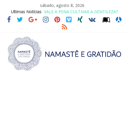
sábado, agosto 8, 2026
VALE A PENA CULTIVAR A GENTILEZA?
Ultimas Notícias
REINVENTANDO A VIDA AOS 70 ANOS
LEI DO RETORNO
O ATO DE ABRAÇAR
SAGRADA FAMÍLIA – MAIA SOMEL