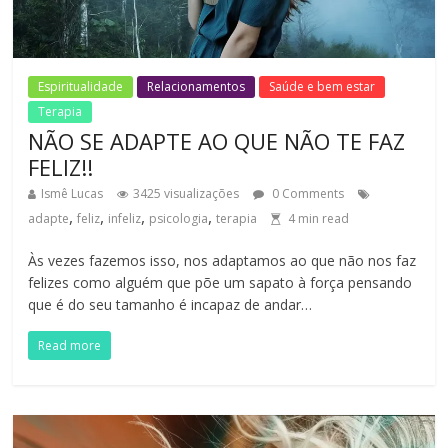
Espiritualidade
Relacionamentos
Saúde e bem estar
Terapia
NÃO SE ADAPTE AO QUE NÃO TE FAZ
FELIZ!!
Ismê Lucas
3425 visualizações
0 Comments
,
,
,
,
adapte
feliz
infeliz
psicologia
terapia
4
min read
Às vezes fazemos isso, nos adaptamos ao que não nos faz
felizes como alguém que põe um sapato à força pensando
que é do seu tamanho é incapaz de andar…
Read more