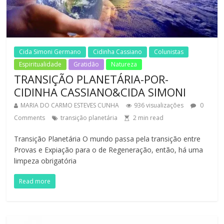
Cida Simoni Germano
Cidinha Cassiano
Colunistas
Espiritualidade
Gratidão
Natureza
TRANSIÇÃO PLANETÁRIA-POR-
CIDINHA CASSIANO&CIDA SIMONI
MARIA DO CARMO ESTEVES CUNHA
936 visualizações
0
Comments
transição planetária
2
min read
Transição Planetária O mundo passa pela transição entre
Provas e Expiação para o de Regeneração, então, há uma
limpeza obrigatória
Read more