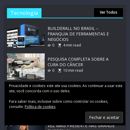
Tecnologia
Ver Todos
BUILDERALL NO BRASIL –
FRANQUIA DE FERRAMENTAS E
NEGÓCIOS
0
4
min read
PESQUISA COMPLETA SOBRE A
CURA DO CÂNCER
0
10
min read
Privacidade e cookies: este site usa cookies. Ao continuar a usar este
CORRIDA DE SPORTCAR E
site, você concorda com o uso deles.
CALENDÁRIO ANUAL
0
4
min read
Para saber mais, inclusive sobre como controlar os cookies,
consulte:
Política de cookies
MULHERES DE NEGÓCIOS , CADA
VEZ MAIS PRESENTE NAS GRANDE