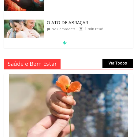
O ATO DE ABRAÇAR
1
min read
No Comments
MORAL-POR-CIDINHA CASSIANO &
Saúde e Bem Estar
Ver Todos
CIDA SIMONI
1
min read
No Comments
SAGRADA FAMÍLIA – MAIA SOMEL
2
min read
No Comments
VALE A PENA CULTIVAR A GENTILEZA?