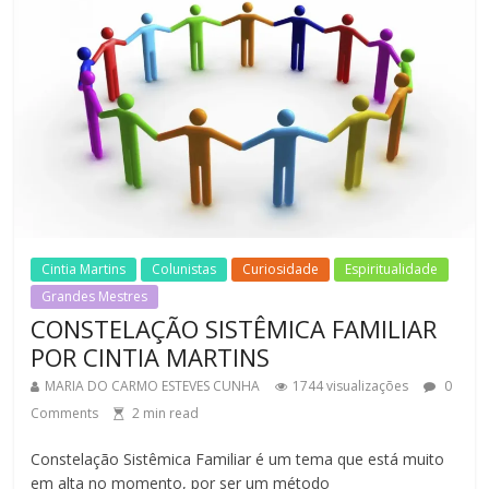
Cintia Martins
Colunistas
Curiosidade
Espiritualidade
Grandes Mestres
CONSTELAÇÃO SISTÊMICA FAMILIAR
POR CINTIA MARTINS
MARIA DO CARMO ESTEVES CUNHA
1744 visualizações
0
Comments
2
min read
Constelação Sistêmica Familiar é um tema que está muito
em alta no momento, por ser um método