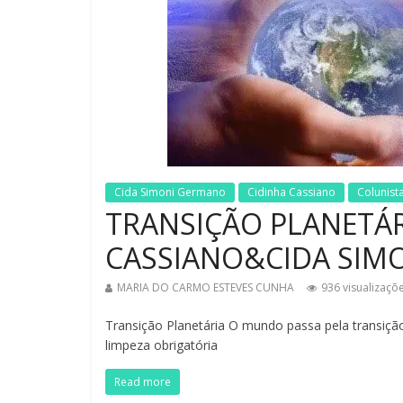
Cida Simoni Germano
Cidinha Cassiano
Colunist
TRANSIÇÃO PLANETÁR
CASSIANO&CIDA SIM
MARIA DO CARMO ESTEVES CUNHA
936 visualizaçõ
Transição Planetária O mundo passa pela transiçã
limpeza obrigatória
Read more