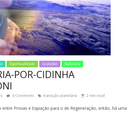
as
Espiritualidade
Gratidão
Natureza
IA-POR-CIDINHA
ONI
es
0 Comments
transição planetária
2
min read
o entre Provas e Expiação para o de Regeneração, então, há uma