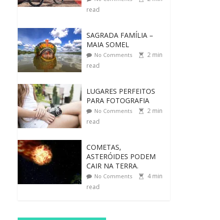
read
SAGRADA FAMÍLIA –
MAIA SOMEL
2
min
No Comments
read
LUGARES PERFEITOS
PARA FOTOGRAFIA
2
min
No Comments
read
COMETAS,
ASTERÓIDES PODEM
CAIR NA TERRA.
4
min
No Comments
read