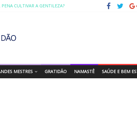
A PENA CULTIVAR A GENTILEZA?
ENTANDO A VIDA AOS 70 ANOS
O RETORNO
 DE ABRAÇAR
DA FAMÍLIA – MAIA SOMEL
ANDES MESTRES
GRATIDÃO
NAMASTÊ
SAÚDE E BEM E