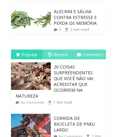
ALECRIM E SÁLVIA:
CONTRA ESTRESSE E
PERDA DE MEMÓRIA
0
2
min read
Popular
Recent
Comment
20 COISAS
SURPREENDENTES
QUE VOCÊ NÃO VAI
ACREDITAR QUE
OCORREM NA
NATUREZA
1
min read
No Comments
CORRIDA DE
BICICLETA DE PNEU
LARGO
2
min
No Comments