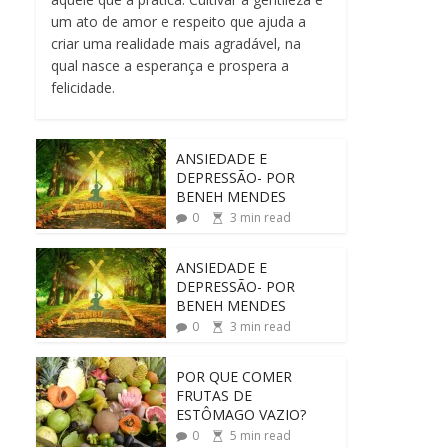
um ato de amor e respeito que ajuda a
criar uma realidade mais agradável, na
qual nasce a esperança e prospera a
felicidade.
ANSIEDADE E
DEPRESSÃO- POR
BENEH MENDES
0
3
min read
ANSIEDADE E
DEPRESSÃO- POR
BENEH MENDES
0
3
min read
POR QUE COMER
FRUTAS DE
ESTÔMAGO VAZIO?
0
5
min read