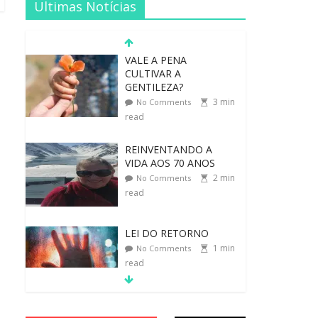
Ultimas Notícias
REINVENTANDO A
VIDA AOS 70 ANOS
2
min
No Comments
read
LEI DO RETORNO
1
min
No Comments
read
O ATO DE ABRAÇAR
1
min
No Comments
read
MORAL-POR-CIDINHA