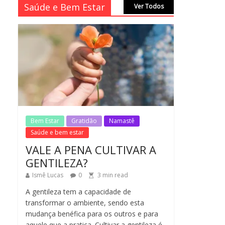
Saúde e Bem Estar
Ver Todos
CASSIANO & CIDA
SIMONI
1
min
No Comments
read
SAGRADA FAMÍLIA –
MAIA SOMEL
2
min
No Comments
read
Bem Estar
Gratidão
Namastê
VALE A PENA
CULTIVAR A
Saúde e bem estar
GENTILEZA?
VALE A PENA CULTIVAR A
3
min
No Comments
GENTILEZA?
read
Ismê Lucas
0
3
min read
A gentileza tem a capacidade de
transformar o ambiente, sendo esta
mudança benéfica para os outros e para
aquele que a pratica. Cultivar a gentileza é