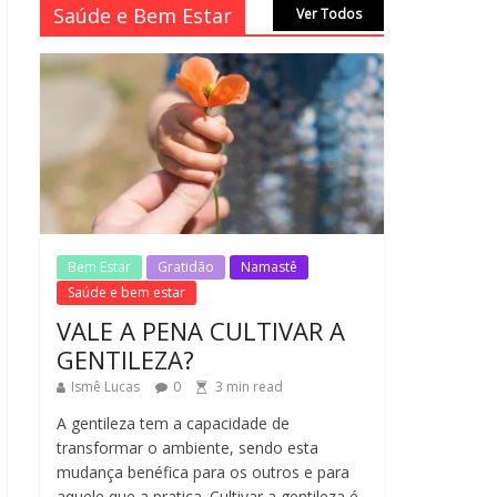
LEI DO RETORNO
Saúde e Bem Estar
Ver Todos
1
min
No Comments
read
O ATO DE ABRAÇAR
1
min
No Comments
read
Bem Estar
Gratidão
Namastê
MORAL-POR-CIDINHA
CASSIANO & CIDA
Saúde e bem estar
SIMONI
VALE A PENA CULTIVAR A
1
min
No Comments
GENTILEZA?
read
Ismê Lucas
0
3
min read
A gentileza tem a capacidade de
transformar o ambiente, sendo esta
mudança benéfica para os outros e para
aquele que a pratica. Cultivar a gentileza é