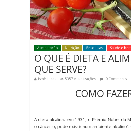
Alimentação
Nutrição
Pesquisas
Saúde e bem
O QUE É DIETA E ALI
QUE SERVE?
Ismê Lucas
5357 visualizações
0 Comments
COMO FAZER
A dieta alcalina, em 1931, o Prémio Nobel da
o câncer o, pode existir num ambiente alcalino”