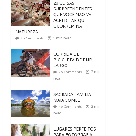
20 COISAS
SURPREENDENTES
QUE VOCÊ NÃO VAI
ACREDITAR QUE
OCORREM NA
NATUREZA
1
min read
No Comments
CORRIDA DE
BICICLETA DE PNEU
LARGO
2
min
No Comments
read
SAGRADA FAMÍLIA –
MAIA SOMEL
2
min
No Comments
read
LUGARES PERFEITOS
PARA FOTOGRAFIA