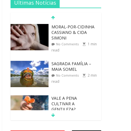
Ultimas Notícias
SAGRADA FAMÍLIA –
MAIA SOMEL
2
min
No Comments
read
VALE A PENA
CULTIVAR A
GENTILEZA?
3
min
No Comments
read
REINVENTANDO A
VIDA AOS 70 ANOS
2
min
No Comments
read