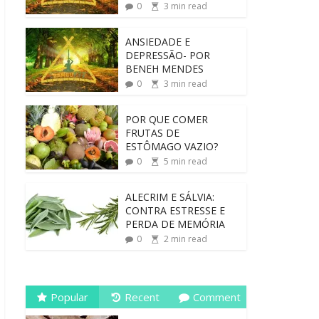
0
3
min read
ANSIEDADE E
DEPRESSÃO- POR
BENEH MENDES
0
3
min read
POR QUE COMER
FRUTAS DE
ESTÔMAGO VAZIO?
0
5
min read
ALECRIM E SÁLVIA:
CONTRA ESTRESSE E
PERDA DE MEMÓRIA
0
2
min read
Popular
Recent
Comment