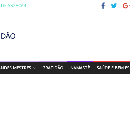
 DE ABRAÇAR
DA FAMÍLIA – MAIA SOMEL
A PENA CULTIVAR A GENTILEZA?
ENTANDO A VIDA AOS 70 ANOS
O RETORNO
ANDES MESTRES
GRATIDÃO
NAMASTÊ
SAÚDE E BEM E