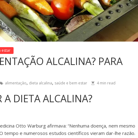
 estar
MENTAÇÃO ALCALINA? PARA
,
,
alimentação
dieta alcalina
saúde e bem estar
4
min read
 A DIETA ALCALINA?
 Medicina Otto Warburg afirmava: “Nenhuma doença, nem mesmo
. O tempo e numerosos estudos científicos vieram dar-lhe razão.