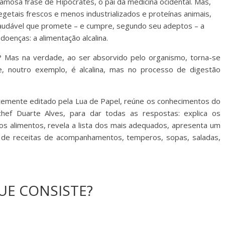
famosa frase de Hipócrates, o pai da medicina ocidental. Mas,
getais frescos e menos industrializados e proteínas animais,
saudável que promete – e cumpre, segundo seu adeptos – a
doenças: a alimentação alcalina.
? Mas na verdade, ao ser absorvido pelo organismo, torna-se
ne, noutro exemplo, é alcalina, mas no processo de digestão
centemente editado pela Lua de Papel, reúne os conhecimentos do
ichef Duarte Alves, para dar todas as respostas: explica os
 os alimentos, revela a lista dos mais adequados, apresenta um
s de receitas de acompanhamentos, temperos, sopas, saladas,
UE CONSISTE?