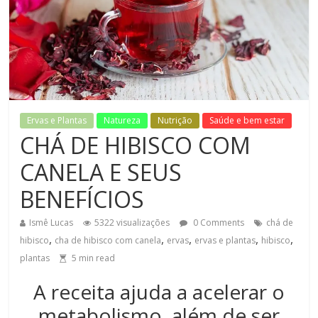
Ervas e Plantas
Natureza
Nutrição
Saúde e bem estar
CHÁ DE HIBISCO COM
CANELA E SEUS
BENEFÍCIOS
Ismê Lucas
5322 visualizações
0 Comments
chá de
,
,
,
,
,
hibisco
cha de hibisco com canela
ervas
ervas e plantas
hibisco
plantas
5
min read
A receita ajuda a acelerar o
metabolismo, além de ser