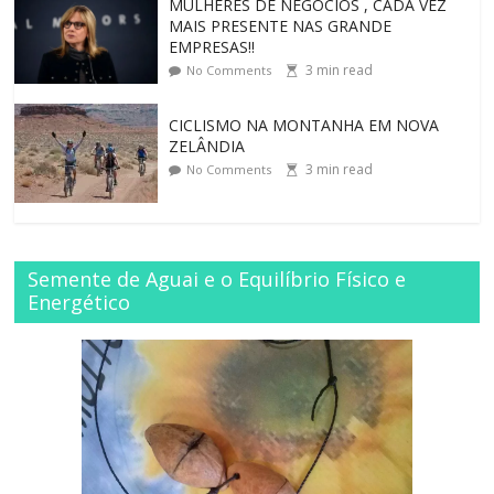
MULHERES DE NEGÓCIOS , CADA VEZ
MAIS PRESENTE NAS GRANDE
EMPRESAS!!
3
min read
No Comments
CICLISMO NA MONTANHA EM NOVA
ZELÂNDIA
3
min read
No Comments
Semente de Aguai e o Equilíbrio Físico e
Energético