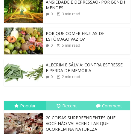
ANSIEDADE E DEPRESSÃO- POR BENEH
MENDES
0
3
min read
POR QUE COMER FRUTAS DE
ESTÔMAGO VAZIO?
0
5
min read
ALECRIM E SÁLVIA: CONTRA ESTRESSE
E PERDA DE MEMÓRIA
0
2
min read
Popular
Recent
Comment
20 COISAS SURPREENDENTES QUE
VOCÊ NÃO VAI ACREDITAR QUE
OCORREM NA NATUREZA