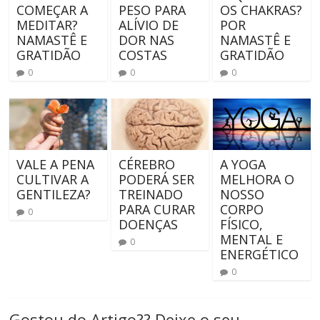
COMEÇAR A
PESO PARA
OS CHAKRAS?
MEDITAR?
ALÍVIO DE
POR
NAMASTÊ E
DOR NAS
NAMASTÊ E
GRATIDÃO
COSTAS
GRATIDÃO
0
0
0
VALE A PENA
CÉREBRO
A YOGA
CULTIVAR A
PODERÁ SER
MELHORA O
GENTILEZA?
TREINADO
NOSSO
PARA CURAR
CORPO
0
DOENÇAS
FÍSICO,
MENTAL E
0
ENERGÉTICO
0
Gostou do Artigo?? Deixe o seu