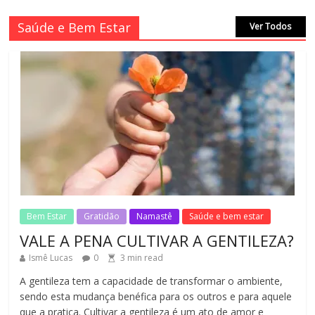
VALE A PENA CULTIVAR A GENTILEZA?
Saúde e Bem Estar
Ver Todos
3
min read
No Comments
REINVENTANDO A VIDA AOS 70 ANOS
2
min read
No Comments
LEI DO RETORNO
1
min read
No Comments
Bem Estar
Gratidão
Namastê
Saúde e bem estar
VALE A PENA CULTIVAR A GENTILEZA?
Ismê Lucas
0
3
min read
A gentileza tem a capacidade de transformar o ambiente,
sendo esta mudança benéfica para os outros e para aquele
que a pratica. Cultivar a gentileza é um ato de amor e