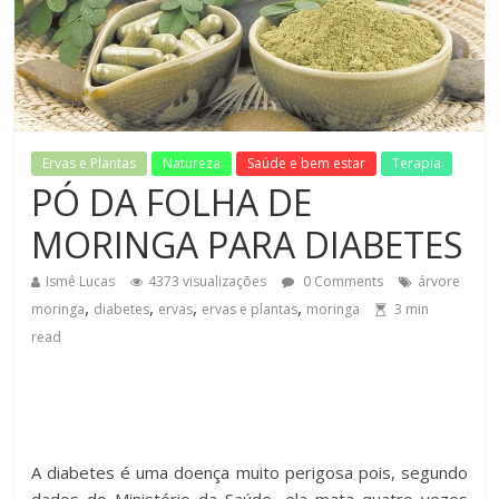
Ervas e Plantas
Natureza
Saúde e bem estar
Terapia
PÓ DA FOLHA DE
MORINGA PARA DIABETES
Ismê Lucas
4373 visualizações
0 Comments
árvore
,
,
,
,
moringa
diabetes
ervas
ervas e plantas
moringa
3
min
read
A diabetes é uma doença muito perigosa pois, segundo