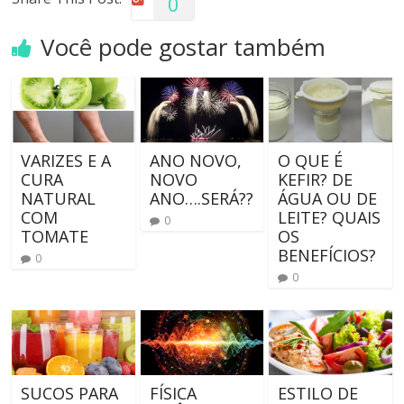
0
Você pode gostar também
VARIZES E A
ANO NOVO,
O QUE É
CURA
NOVO
KEFIR? DE
NATURAL
ANO….SERÁ??
ÁGUA OU DE
COM
LEITE? QUAIS
0
TOMATE
OS
BENEFÍCIOS?
0
0
SUCOS PARA
FÍSICA
ESTILO DE