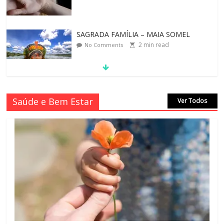
SAGRADA FAMÍLIA – MAIA SOMEL
2
min read
No Comments
VALE A PENA CULTIVAR A GENTILEZA?
Saúde e Bem Estar
Ver Todos
3
min read
No Comments
REINVENTANDO A VIDA AOS 70 ANOS
2
min read
No Comments
LEI DO RETORNO
1
min read
No Comments