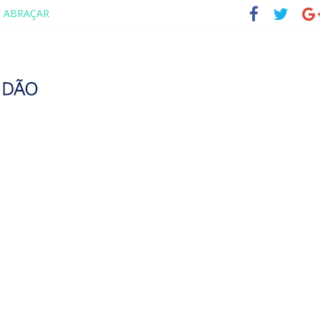
E ABRAÇAR
FAMÍLIA – MAIA SOMEL
ENA CULTIVAR A GENTILEZA?
ANDO A VIDA AOS 70 ANOS
RETORNO