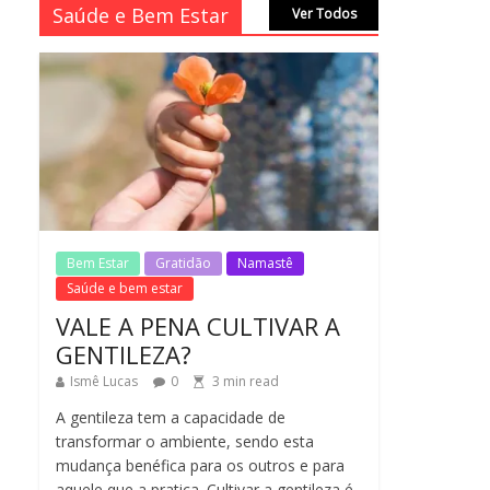
2
min
No Comments
Saúde e Bem Estar
Ver Todos
read
LEI DO RETORNO
1
min
No Comments
read
O ATO DE ABRAÇAR
1
min
No Comments
read
Bem Estar
Gratidão
Namastê
Saúde e bem estar
VALE A PENA CULTIVAR A
GENTILEZA?
Ismê Lucas
0
3
min read
A gentileza tem a capacidade de
transformar o ambiente, sendo esta
mudança benéfica para os outros e para
aquele que a pratica. Cultivar a gentileza é