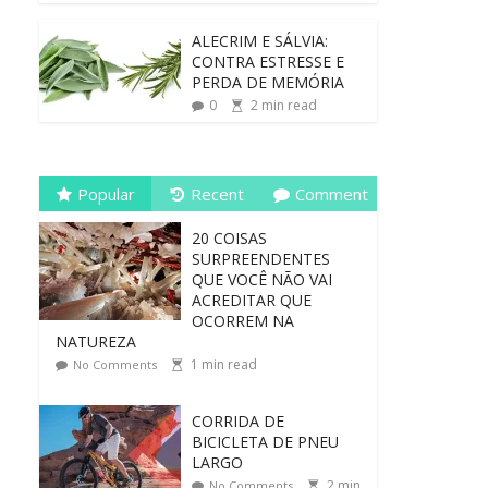
ALECRIM E SÁLVIA:
CONTRA ESTRESSE E
PERDA DE MEMÓRIA
0
2
min read
Popular
Recent
Comment
20 COISAS
SURPREENDENTES
QUE VOCÊ NÃO VAI
ACREDITAR QUE
OCORREM NA
NATUREZA
1
min read
No Comments
CORRIDA DE
BICICLETA DE PNEU
LARGO
2
min
No Comments