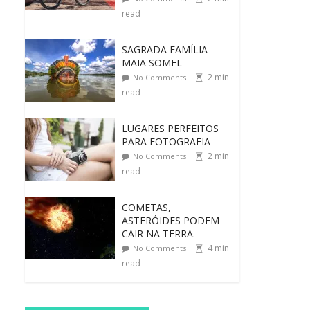
read
SAGRADA FAMÍLIA –
MAIA SOMEL
2
min
No Comments
read
LUGARES PERFEITOS
PARA FOTOGRAFIA
2
min
No Comments
read
COMETAS,
ASTERÓIDES PODEM
CAIR NA TERRA.
4
min
No Comments
read