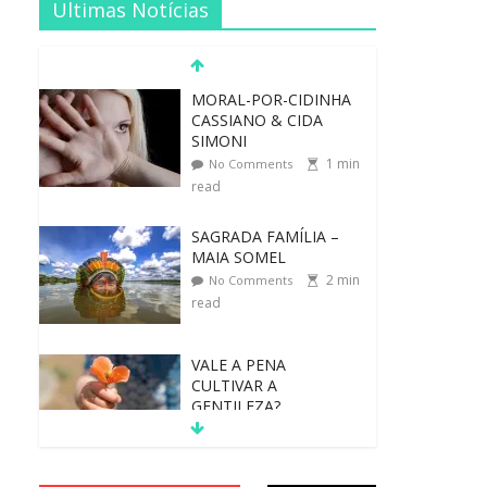
Ultimas Notícias
MORAL-POR-CIDINHA
CASSIANO & CIDA
SIMONI
1
min
No Comments
read
SAGRADA FAMÍLIA –
MAIA SOMEL
2
min
No Comments
read
VALE A PENA
CULTIVAR A
GENTILEZA?
3
min
No Comments
read
REINVENTANDO A
VIDA AOS 70 ANOS