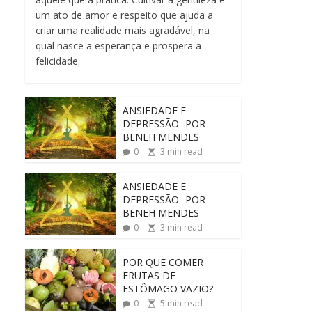
um ato de amor e respeito que ajuda a
criar uma realidade mais agradável, na
qual nasce a esperança e prospera a
felicidade.
ANSIEDADE E
DEPRESSÃO- POR
BENEH MENDES
0
3
min read
ANSIEDADE E
DEPRESSÃO- POR
BENEH MENDES
0
3
min read
POR QUE COMER
FRUTAS DE
ESTÔMAGO VAZIO?
0
5
min read