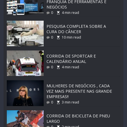
FRANQUIA DE FERRAMENTAS E
NEGÓCIOS
0
4
min read
PESQUISA COMPLETA SOBRE A
CURA DO CÂNCER
0
10
min read
CORRIDA DE SPORTCAR E
CALENDÁRIO ANUAL
0
4
min read
MULHERES DE NEGÓCIOS , CADA
VEZ MAIS PRESENTE NAS GRANDE
EMPRESAS!!
0
3
min read
CORRIDA DE BICICLETA DE PNEU
LARGO
0
2
min read