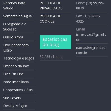
Receitas Para
POLÍTICA DE
Fone: (19) 99795-
Saúde
PRIVACIDADE
0079
Semente de Aguai
POLÍTICA DE
Fax: (19) 3289-
COOKIES
4325
O Segredo e o
Sucesso
Email:
ismelucas@gmail.c
Quero Amor
Estatísticas
om
do blog
Envelhecer com
namasteegratidao.
Estilo
com.br
82.285 cliques
Tecnologia e Jogos
Empório da Paz
Dica On Line
Ismê Imobiliária
Cooperativa Oásis
Site Lovers
Desing Mágico