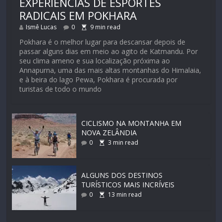
EXPERIÊNCIAS DE ESPORTES
RADICAIS EM POKHARA
Ismê Lucas
0
9
min read
Pokhara é o melhor lugar para descansar depois de
passar alguns dias em meio ao agito de Katmandu. Por
seu clima ameno e sua localização próxima ao
Annapurna, uma das mais altas montanhas do Himalaia,
e à beira do lago Pewa, Pokhara é procurada por
turistas de todo o mundo
CICLISMO NA MONTANHA EM
NOVA ZELÂNDIA
0
3
min read
ALGUNS DOS DESTINOS
TURÍSTICOS MAIS INCRÍVEIS
0
13
min read