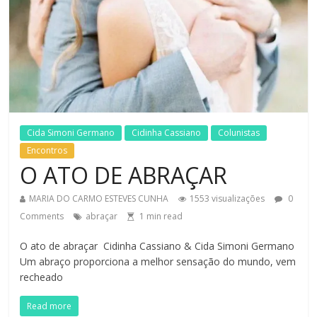
Cida Simoni Germano
Cidinha Cassiano
Colunistas
Encontros
O ATO DE ABRAÇAR
MARIA DO CARMO ESTEVES CUNHA
1553 visualizações
0
Comments
abraçar
1
min read
O ato de abraçar Cidinha Cassiano & Cida Simoni Germano
Um abraço proporciona a melhor sensação do mundo, vem
recheado
Read more