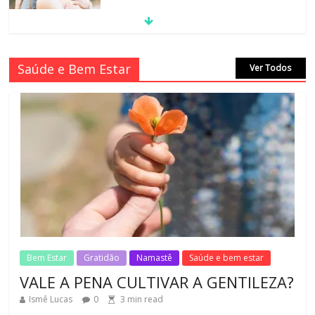
MORAL-POR-CIDINHA CASSIANO &
Saúde e Bem Estar
Ver Todos
CIDA SIMONI
1
min read
No Comments
SAGRADA FAMÍLIA – MAIA SOMEL
2
min read
No Comments
VALE A PENA CULTIVAR A GENTILEZA?
3
min read
No Comments
Bem Estar
Gratidão
Namastê
Saúde e bem estar
VALE A PENA CULTIVAR A GENTILEZA?
Ismê Lucas
0
3
min read