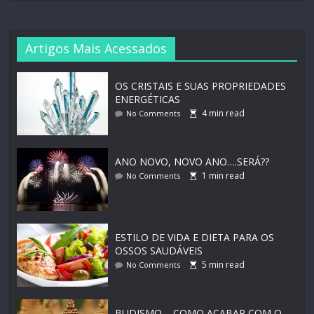
Artigos Mais Acessados
OS CRISTAIS E SUAS PROPRIEDADES
ENERGÉTICAS
4
min read
No Comments
ANO NOVO, NOVO ANO….SERÁ??
1
min read
No Comments
ESTILO DE VIDA E DIETA PARA OS
OSSOS SAUDÁVEIS
5
min read
No Comments
BUDISMO – COMO ACABAR COM O