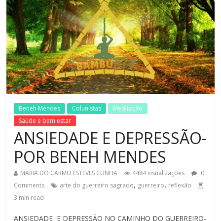
Beneh Mendes
Colunistas
Meditação
Saúde e bem estar
ANSIEDADE E DEPRESSÃO-
POR BENEH MENDES
MARIA DO CARMO ESTEVES CUNHA
4484 visualizações
0
,
,
Comments
arte do guerreiro sagrado
guerreiro
reflexão
3
min read
ANSIEDADE E DEPRESSÃO NO CAMINHO DO GUERREIRO-