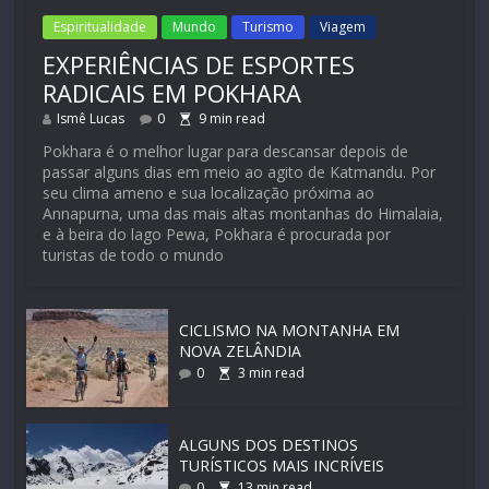
Espiritualidade
Mundo
Turismo
Viagem
EXPERIÊNCIAS DE ESPORTES
RADICAIS EM POKHARA
Ismê Lucas
0
9
min read
Pokhara é o melhor lugar para descansar depois de
passar alguns dias em meio ao agito de Katmandu. Por
seu clima ameno e sua localização próxima ao
Annapurna, uma das mais altas montanhas do Himalaia,
e à beira do lago Pewa, Pokhara é procurada por
turistas de todo o mundo
CICLISMO NA MONTANHA EM
NOVA ZELÂNDIA
0
3
min read
ALGUNS DOS DESTINOS
TURÍSTICOS MAIS INCRÍVEIS
0
13
min read