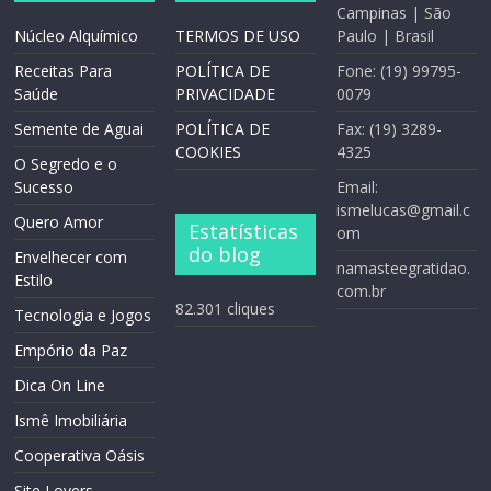
Campinas | São
Núcleo Alquímico
TERMOS DE USO
Paulo | Brasil
Receitas Para
POLÍTICA DE
Fone: (19) 99795-
Saúde
PRIVACIDADE
0079
Semente de Aguai
POLÍTICA DE
Fax: (19) 3289-
COOKIES
4325
O Segredo e o
Sucesso
Email:
ismelucas@gmail.c
Quero Amor
Estatísticas
om
do blog
Envelhecer com
namasteegratidao.
Estilo
com.br
82.301 cliques
Tecnologia e Jogos
Empório da Paz
Dica On Line
Ismê Imobiliária
Cooperativa Oásis
Site Lovers