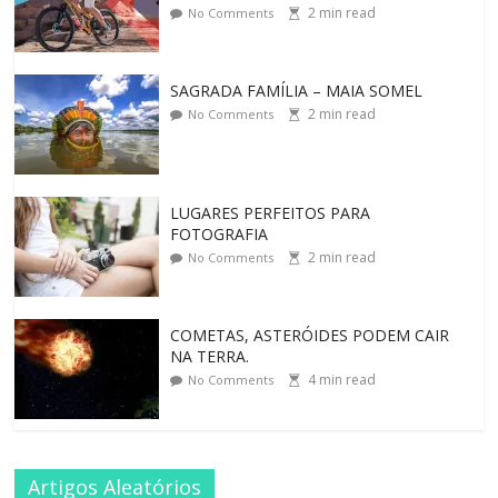
2
min read
No Comments
SAGRADA FAMÍLIA – MAIA SOMEL
2
min read
No Comments
LUGARES PERFEITOS PARA
FOTOGRAFIA
2
min read
No Comments
COMETAS, ASTERÓIDES PODEM CAIR
NA TERRA.
4
min read
No Comments
Artigos Aleatórios