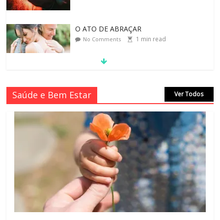
O ATO DE ABRAÇAR
1
min read
No Comments
MORAL-POR-CIDINHA CASSIANO &
Saúde e Bem Estar
Ver Todos
CIDA SIMONI
1
min read
No Comments
SAGRADA FAMÍLIA – MAIA SOMEL
2
min read
No Comments
VALE A PENA CULTIVAR A GENTILEZA?
3
min read
No Comments