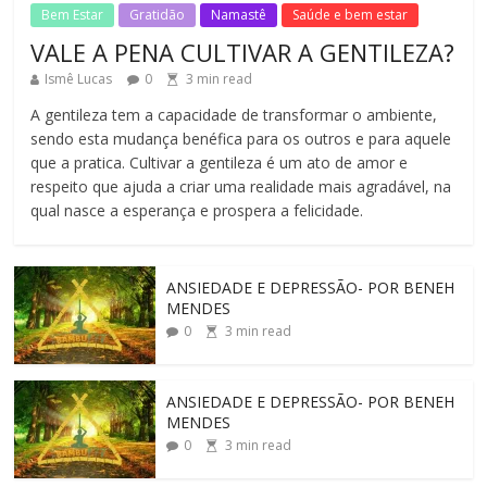
Bem Estar
Gratidão
Namastê
Saúde e bem estar
VALE A PENA CULTIVAR A GENTILEZA?
Ismê Lucas
0
3
min read
A gentileza tem a capacidade de transformar o ambiente,
sendo esta mudança benéfica para os outros e para aquele
que a pratica. Cultivar a gentileza é um ato de amor e
respeito que ajuda a criar uma realidade mais agradável, na
qual nasce a esperança e prospera a felicidade.
ANSIEDADE E DEPRESSÃO- POR BENEH
MENDES
0
3
min read
ANSIEDADE E DEPRESSÃO- POR BENEH
MENDES
0
3
min read