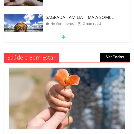
VALE A PENA CULTIVAR A GENTILEZA?
3
min read
No Comments
REINVENTANDO A VIDA AOS 70 ANOS
Saúde e Bem Estar
Ver Todos
2
min read
No Comments
LEI DO RETORNO
1
min read
No Comments
O ATO DE ABRAÇAR
1
min read
No Comments