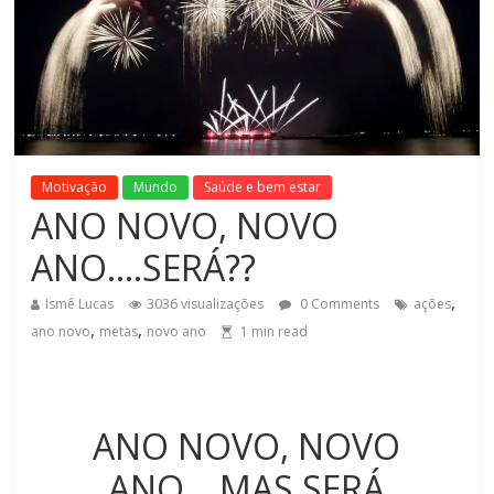
Motivação
Mundo
Saúde e bem estar
ANO NOVO, NOVO
ANO….SERÁ??
,
Ismê Lucas
3036 visualizações
0 Comments
ações
,
,
ano novo
metas
novo ano
1
min read
ANO NOVO, NOVO
ANO….MAS SERÁ