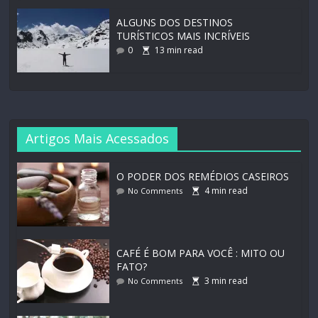
ALGUNS DOS DESTINOS
TURÍSTICOS MAIS INCRÍVEIS
0
13
min read
Artigos Mais Acessados
O PODER DOS REMÉDIOS CASEIROS
4
min read
No Comments
CAFÉ É BOM PARA VOCÊ : MITO OU
FATO?
3
min read
No Comments