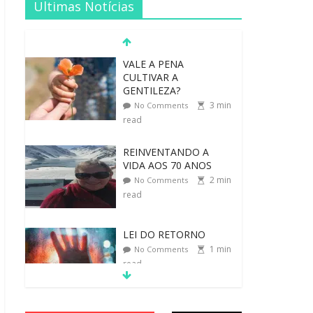
Ultimas Notícias
CULTIVAR A
GENTILEZA?
3
min
No Comments
read
REINVENTANDO A
VIDA AOS 70 ANOS
2
min
No Comments
read
LEI DO RETORNO
1
min
No Comments
read
O ATO DE ABRAÇAR
1
min
No Comments
read