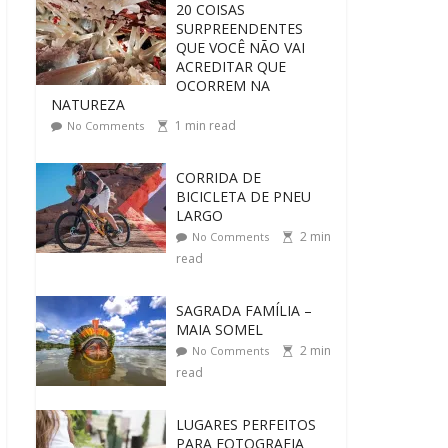
20 COISAS
SURPREENDENTES
QUE VOCÊ NÃO VAI
ACREDITAR QUE
OCORREM NA
NATUREZA
1
min read
No Comments
CORRIDA DE
BICICLETA DE PNEU
LARGO
2
min
No Comments
read
SAGRADA FAMÍLIA –
MAIA SOMEL
2
min
No Comments
read
LUGARES PERFEITOS
PARA FOTOGRAFIA