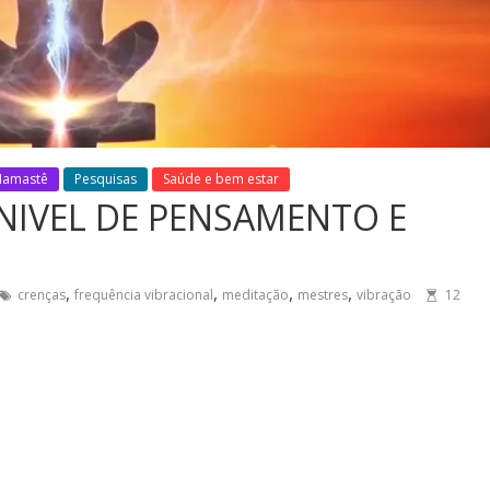
Namastê
Pesquisas
Saúde e bem estar
 NIVEL DE PENSAMENTO E
,
,
,
,
crenças
frequência vibracional
meditação
mestres
vibração
12