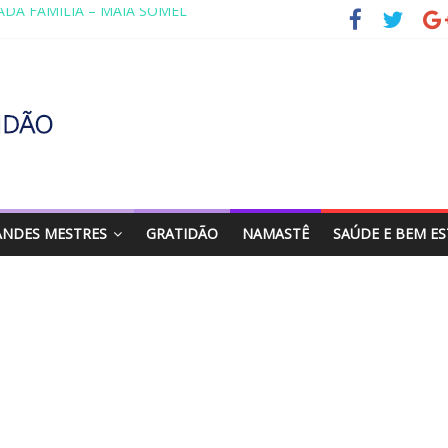
A PENA CULTIVAR A GENTILEZA?
VENTANDO A VIDA AOS 70 ANOS
DO RETORNO
O DE ABRAÇAR
ADA FAMÍLIA – MAIA SOMEL
ANDES MESTRES
GRATIDÃO
NAMASTÊ
SAÚDE E BEM E