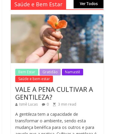
Saúde e Bem Estar
Ver Todos
MORAL-POR-CIDINHA
CASSIANO & CIDA
SIMONI
1
min
No Comments
read
SAGRADA FAMÍLIA –
MAIA SOMEL
2
min
No Comments
read
Bem Estar
Gratidão
Namastê
Saúde e bem estar
VALE A PENA CULTIVAR A
GENTILEZA?
Ismê Lucas
0
3
min read
A gentileza tem a capacidade de
transformar o ambiente, sendo esta
mudança benéfica para os outros e para
aquele que a pratica. Cultivar a gentileza é