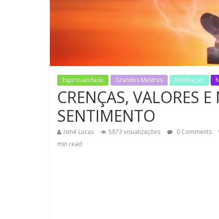
Espiritualidade
Grandes Mestres
Meditação
CRENÇAS, VALORES E
SENTIMENTO
Ismê Lucas
5873 visualizações
0 Comments
min read