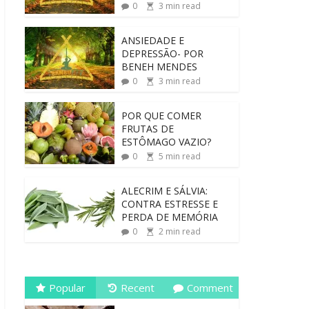
0
3
min read
ANSIEDADE E
DEPRESSÃO- POR
BENEH MENDES
0
3
min read
POR QUE COMER
FRUTAS DE
ESTÔMAGO VAZIO?
0
5
min read
ALECRIM E SÁLVIA:
CONTRA ESTRESSE E
PERDA DE MEMÓRIA
0
2
min read
Popular
Recent
Comment