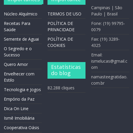
Campinas | São
Núcleo Alquímico
TERMOS DE USO
Paulo | Brasil
Receitas Para
POLÍTICA DE
Fone: (19) 99795-
Saúde
PRIVACIDADE
0079
Semente de Aguai
POLÍTICA DE
Fax: (19) 3289-
COOKIES
4325
O Segredo e o
Sucesso
Email:
ismelucas@gmail.c
Quero Amor
Estatísticas
om
do blog
Envelhecer com
namasteegratidao.
Estilo
com.br
82.288 cliques
Tecnologia e Jogos
Empório da Paz
Dica On Line
Ismê Imobiliária
Cooperativa Oásis