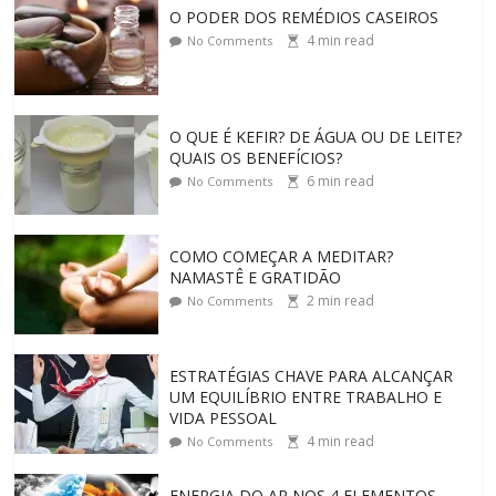
O PODER DOS REMÉDIOS CASEIROS
4
min read
No Comments
O QUE É KEFIR? DE ÁGUA OU DE LEITE?
QUAIS OS BENEFÍCIOS?
6
min read
No Comments
COMO COMEÇAR A MEDITAR?
NAMASTÊ E GRATIDÃO
2
min read
No Comments
ESTRATÉGIAS CHAVE PARA ALCANÇAR
UM EQUILÍBRIO ENTRE TRABALHO E
VIDA PESSOAL
4
min read
No Comments
ENERGIA DO AR NOS 4 ELEMENTOS,