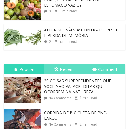
ESTÔMAGO VAZIO?
0
5
min read
ALECRIM E SÁLVIA: CONTRA ESTRESSE
E PERDA DE MEMÓRIA
0
2
min read
Popular
Recent
Comment
20 COISAS SURPREENDENTES QUE
VOCÊ NÃO VAI ACREDITAR QUE
OCORREM NA NATUREZA
1
min read
No Comments
CORRIDA DE BICICLETA DE PNEU
LARGO
2
min read
No Comments