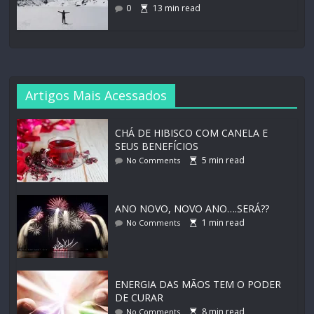
0
13
min read
Artigos Mais Acessados
CHÁ DE HIBISCO COM CANELA E
SEUS BENEFÍCIOS
5
min read
No Comments
ANO NOVO, NOVO ANO….SERÁ??
1
min read
No Comments
ENERGIA DAS MÃOS TEM O PODER
DE CURAR
8
min read
No Comments