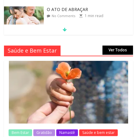
O ATO DE ABRAÇAR
1
min read
No Comments
MORAL-POR-CIDINHA CASSIANO &
Saúde e Bem Estar
Ver Todos
CIDA SIMONI
1
min read
No Comments
SAGRADA FAMÍLIA – MAIA SOMEL
2
min read
No Comments
VALE A PENA CULTIVAR A GENTILEZA?
3
min read
No Comments
Bem Estar
Gratidão
Namastê
Saúde e bem estar