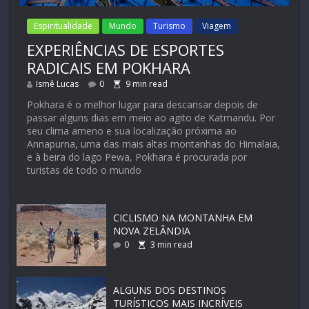
Espiritualidade
Mundo
Turismo
Viagem
EXPERIÊNCIAS DE ESPORTES
RADICAIS EM POKHARA
Ismê Lucas
0
9
min read
Pokhara é o melhor lugar para descansar depois de
passar alguns dias em meio ao agito de Katmandu. Por
seu clima ameno e sua localização próxima ao
Annapurna, uma das mais altas montanhas do Himalaia,
e à beira do lago Pewa, Pokhara é procurada por
turistas de todo o mundo
CICLISMO NA MONTANHA EM
NOVA ZELÂNDIA
0
3
min read
ALGUNS DOS DESTINOS
TURÍSTICOS MAIS INCRÍVEIS