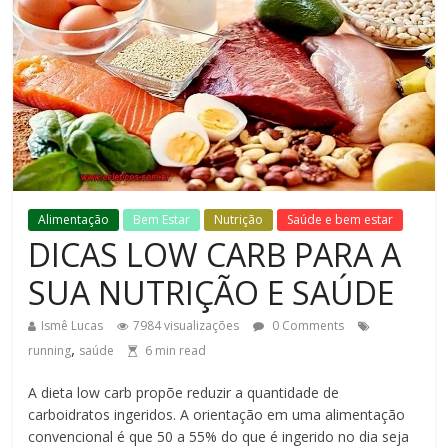
Alimentação
Bem Estar
Nutrição
Saúde e bem estar
DICAS LOW CARB PARA A
SUA NUTRIÇÃO E SAÚDE
Ismê Lucas
7984 visualizações
0 Comments
,
running
saúde
6
min read
A dieta low carb propõe reduzir a quantidade de
carboidratos ingeridos. A orientação em uma alimentação
convencional é que 50 a 55% do que é ingerido no dia seja