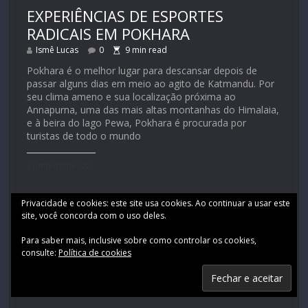
EXPERIÊNCIAS DE ESPORTES
RADICAIS EM POKHARA
Ismê Lucas
0
9
min read
Pokhara é o melhor lugar para descansar depois de
passar alguns dias em meio ao agito de Katmandu. Por
seu clima ameno e sua localização próxima ao
Annapurna, uma das mais altas montanhas do Himalaia,
e à beira do lago Pewa, Pokhara é procurada por
turistas de todo o mundo
Compartilhe isso:
Privacidade e cookies: este site usa cookies. Ao continuar a usar este
site, você concorda com o uso deles.
Para saber mais, inclusive sobre como controlar os cookies,
consulte:
Política de cookies
Curtir isso: