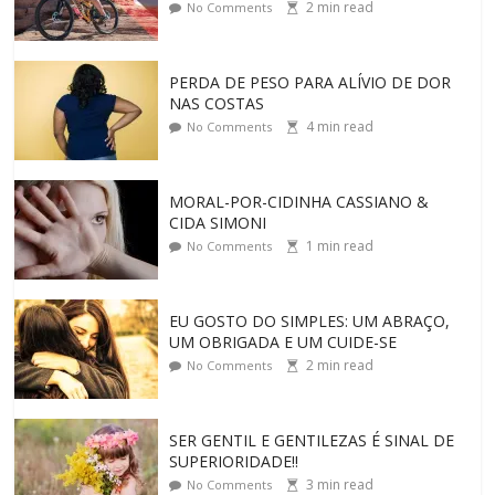
2
min read
No Comments
PERDA DE PESO PARA ALÍVIO DE DOR
NAS COSTAS
4
min read
No Comments
MORAL-POR-CIDINHA CASSIANO &
CIDA SIMONI
1
min read
No Comments
EU GOSTO DO SIMPLES: UM ABRAÇO,
UM OBRIGADA E UM CUIDE-SE
2
min read
No Comments
SER GENTIL E GENTILEZAS É SINAL DE
SUPERIORIDADE!!
3
min read
No Comments