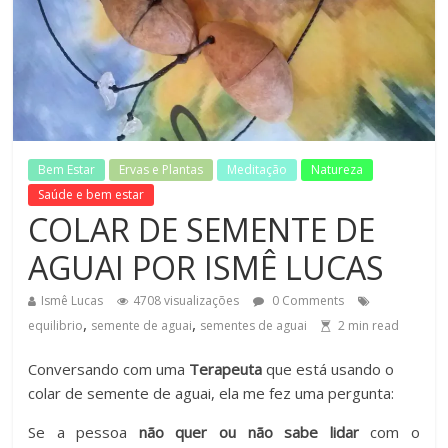
Bem Estar
Ervas e Plantas
Meditação
Natureza
Saúde e bem estar
COLAR DE SEMENTE DE
AGUAI POR ISMÊ LUCAS
Ismê Lucas
4708 visualizações
0 Comments
,
,
equilibrio
semente de aguai
sementes de aguai
2
min read
Conversando com uma
Terapeuta
que está usando o
colar de semente de aguai, ela me fez uma pergunta:
Se a pessoa
não quer ou não sabe lidar
com o