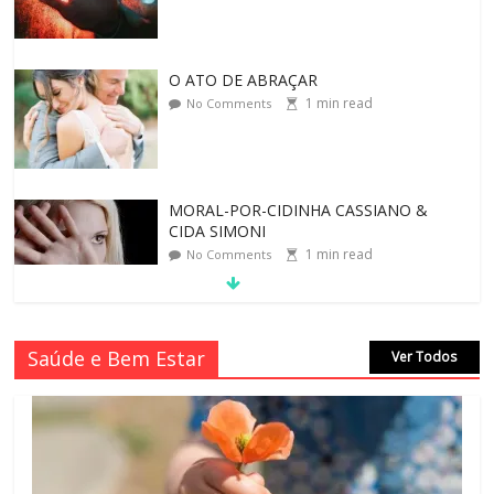
MORAL-POR-CIDINHA CASSIANO &
CIDA SIMONI
1
min read
No Comments
SAGRADA FAMÍLIA – MAIA SOMEL
2
min read
No Comments
VALE A PENA CULTIVAR A GENTILEZA?
Saúde e Bem Estar
Ver Todos
3
min read
No Comments
REINVENTANDO A VIDA AOS 70 ANOS
2
min read
No Comments