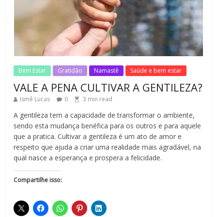
LEI DO RETORNO
1
min read
No Comments
Bem Estar
Gratidão
Namastê
Saúde e bem estar
VALE A PENA CULTIVAR A GENTILEZA?
Ismê Lucas
0
3
min read
A gentileza tem a capacidade de transformar o ambiente,
sendo esta mudança benéfica para os outros e para aquele
que a pratica. Cultivar a gentileza é um ato de amor e
respeito que ajuda a criar uma realidade mais agradável, na
qual nasce a esperança e prospera a felicidade.
Compartilhe isso: