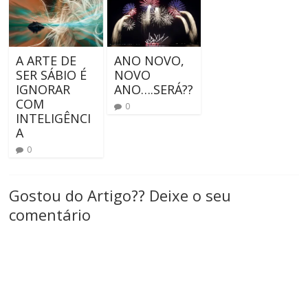
A ARTE DE
ANO NOVO,
SER SÁBIO É
NOVO
IGNORAR
ANO….SERÁ??
COM
0
INTELIGÊNCI
A
0
Gostou do Artigo?? Deixe o seu
comentário