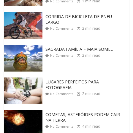
1
min read
No Comments
CORRIDA DE BICICLETA DE PNEU
LARGO
2
min read
No Comments
SAGRADA FAMÍLIA – MAIA SOMEL
2
min read
No Comments
LUGARES PERFEITOS PARA
FOTOGRAFIA
2
min read
No Comments
COMETAS, ASTERÓIDES PODEM CAIR
NA TERRA.
4
min read
No Comments