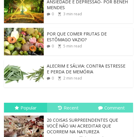
ANSIEDADE E DEPRESSÃO- POR BENEH
MENDES
0
3
min read
POR QUE COMER FRUTAS DE
ESTÔMAGO VAZIO?
0
5
min read
ALECRIM E SÁLVIA: CONTRA ESTRESSE
E PERDA DE MEMÓRIA
0
2
min read
Popular
Recent
Comment
20 COISAS SURPREENDENTES QUE
VOCÊ NÃO VAI ACREDITAR QUE
OCORREM NA NATUREZA