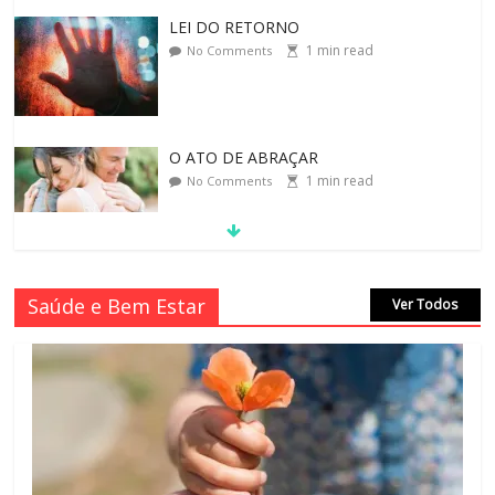
O ATO DE ABRAÇAR
1
min read
No Comments
MORAL-POR-CIDINHA CASSIANO &
CIDA SIMONI
1
min read
No Comments
SAGRADA FAMÍLIA – MAIA SOMEL
Saúde e Bem Estar
Ver Todos
2
min read
No Comments
VALE A PENA CULTIVAR A GENTILEZA?
3
min read
No Comments