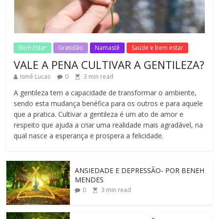
REINVENTANDO A VIDA AOS 70 ANOS
2
min read
No Comments
Bem Estar
Gratidão
Namastê
Saúde e bem estar
VALE A PENA CULTIVAR A GENTILEZA?
Ismê Lucas
0
3
min read
A gentileza tem a capacidade de transformar o ambiente,
sendo esta mudança benéfica para os outros e para aquele
que a pratica. Cultivar a gentileza é um ato de amor e
respeito que ajuda a criar uma realidade mais agradável, na
qual nasce a esperança e prospera a felicidade.
ANSIEDADE E DEPRESSÃO- POR BENEH
MENDES
0
3
min read