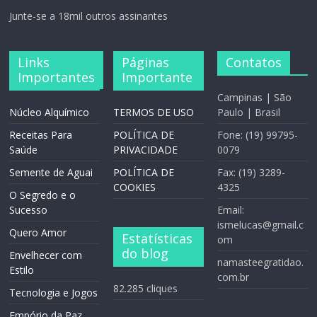
Junte-se a 18mil outros assinantes
Links
Páginas
Contatos
Importantes
Importante
Campinas | São
Núcleo Alquímico
TERMOS DE USO
Paulo | Brasil
Receitas Para
POLÍTICA DE
Fone: (19) 99795-
Saúde
PRIVACIDADE
0079
Semente de Aguai
POLÍTICA DE
Fax: (19) 3289-
COOKIES
4325
O Segredo e o
Sucesso
Email:
ismelucas@gmail.c
Quero Amor
Estatísticas
om
do blog
Envelhecer com
namasteegratidao.
Estilo
com.br
82.285 cliques
Tecnologia e Jogos
Empório da Paz