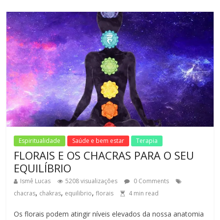
Espiritualidade
Saúde e bem estar
Terapia
FLORAIS E OS CHACRAS PARA O SEU
EQUILÍBRIO
Ismê Lucas
5208 visualizações
0 Comments
,
,
,
chacras
chakras
equilibrio
florais
4
min read
Os florais podem atingir níveis elevados da nossa anatomia