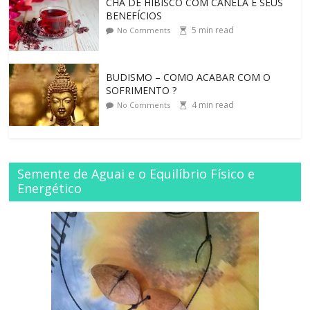
CHÁ DE HIBISCO COM CANELA E SEUS
BENEFÍCIOS
5
min read
No Comments
BUDISMO – COMO ACABAR COM O
SOFRIMENTO ?
4
min read
No Comments
Semente de Aguai e o Equilíbrio Físico e
Energético