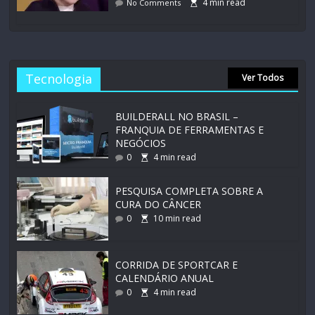
4
min read
No Comments
Tecnologia
Ver Todos
BUILDERALL NO BRASIL –
FRANQUIA DE FERRAMENTAS E
NEGÓCIOS
0
4
min read
PESQUISA COMPLETA SOBRE A
CURA DO CÂNCER
0
10
min read
CORRIDA DE SPORTCAR E
CALENDÁRIO ANUAL
0
4
min read