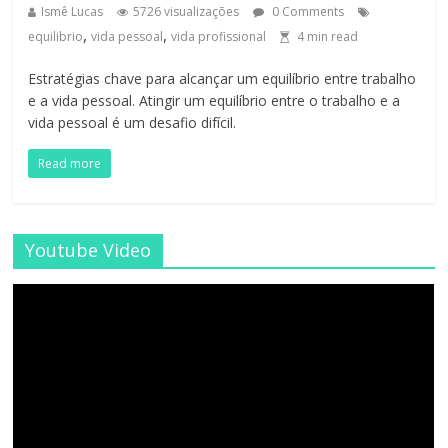
Ismê Lucas
5726 visualizações
0 Comments
,
,
equilibrio
vida pessoal
vida profissional
4
min read
Estratégias chave para alcançar um equilíbrio entre trabalho
e a vida pessoal. Atingir um equilíbrio entre o trabalho e a
vida pessoal é um desafio difícil.
Read more
Youtube Video