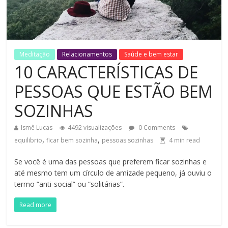
Meditação
Relacionamentos
Saúde e bem estar
10 CARACTERÍSTICAS DE
PESSOAS QUE ESTÃO BEM
SOZINHAS
Ismê Lucas
4492 visualizações
0 Comments
,
,
equilibrio
ficar bem sozinha
pessoas sozinhas
4
min read
Se você é uma das pessoas que preferem ficar sozinhas e
até mesmo tem um círculo de amizade pequeno, já ouviu o
termo “anti-social” ou “solitárias”.
Read more