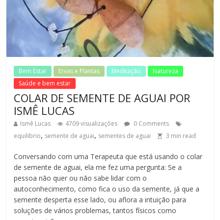
Bem Estar
Ervas e Plantas
Meditação
Natureza
Saúde e bem estar
COLAR DE SEMENTE DE AGUAI POR
ISMÊ LUCAS
Ismê Lucas
4709 visualizações
0 Comments
,
,
equilibrio
semente de aguai
sementes de aguai
3
min read
Conversando com uma Terapeuta que está usando o colar
de semente de aguai, ela me fez uma pergunta: Se a
pessoa não quer ou não sabe lidar com o
autoconhecimento, como fica o uso da semente, já que a
semente desperta esse lado, ou aflora a intuição para
soluções de vários problemas, tantos físicos como