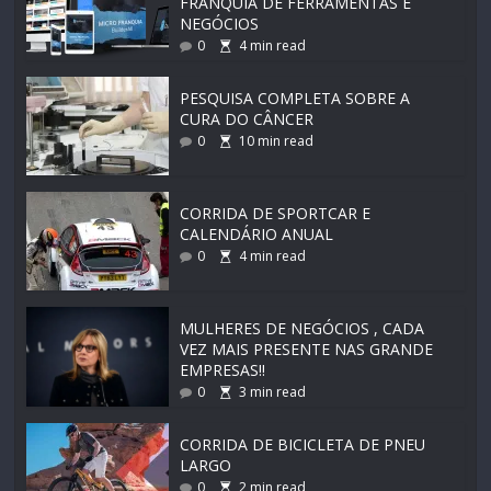
FRANQUIA DE FERRAMENTAS E
NEGÓCIOS
0
4
min read
PESQUISA COMPLETA SOBRE A
CURA DO CÂNCER
0
10
min read
CORRIDA DE SPORTCAR E
CALENDÁRIO ANUAL
0
4
min read
MULHERES DE NEGÓCIOS , CADA
VEZ MAIS PRESENTE NAS GRANDE
EMPRESAS!!
0
3
min read
CORRIDA DE BICICLETA DE PNEU
LARGO
0
2
min read