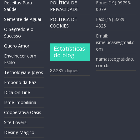
Receitas Para
POLÍTICA DE
Fone: (19) 99795-
Saúde
PRIVACIDADE
0079
Semente de Aguai
POLÍTICA DE
Fax: (19) 3289-
COOKIES
4325
O Segredo e o
Sucesso
Email:
ismelucas@gmail.c
Quero Amor
Estatísticas
om
do blog
Envelhecer com
namasteegratidao.
Estilo
com.br
82.285 cliques
Tecnologia e Jogos
Empório da Paz
Dica On Line
Ismê Imobiliária
Cooperativa Oásis
Site Lovers
Desing Mágico