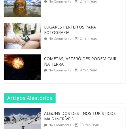
2
min read
No Comments
LUGARES PERFEITOS PARA
FOTOGRAFIA
2
min read
No Comments
COMETAS, ASTERÓIDES PODEM CAIR
NA TERRA.
4
min read
No Comments
Artigos Aleatórios
ALGUNS DOS DESTINOS TURÍSTICOS
MAIS INCRÍVEIS
13
min read
No Comments