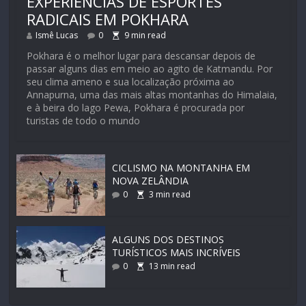
EXPERIÊNCIAS DE ESPORTES
RADICAIS EM POKHARA
Ismê Lucas
0
9
min read
Pokhara é o melhor lugar para descansar depois de
passar alguns dias em meio ao agito de Katmandu. Por
seu clima ameno e sua localização próxima ao
Annapurna, uma das mais altas montanhas do Himalaia,
e à beira do lago Pewa, Pokhara é procurada por
turistas de todo o mundo
CICLISMO NA MONTANHA EM
NOVA ZELÂNDIA
0
3
min read
ALGUNS DOS DESTINOS
TURÍSTICOS MAIS INCRÍVEIS
0
13
min read