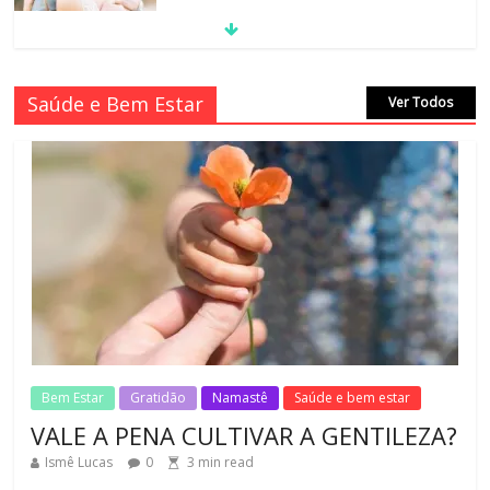
MORAL-POR-CIDINHA CASSIANO &
Saúde e Bem Estar
Ver Todos
CIDA SIMONI
1
min read
No Comments
SAGRADA FAMÍLIA – MAIA SOMEL
2
min read
No Comments
VALE A PENA CULTIVAR A GENTILEZA?
3
min read
No Comments
Bem Estar
Gratidão
Namastê
Saúde e bem estar
VALE A PENA CULTIVAR A GENTILEZA?
Ismê Lucas
0
3
min read