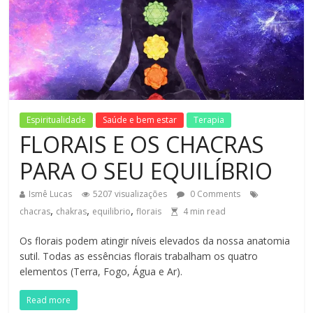
Espiritualidade
Saúde e bem estar
Terapia
FLORAIS E OS CHACRAS
PARA O SEU EQUILÍBRIO
Ismê Lucas
5207 visualizações
0 Comments
,
,
,
chacras
chakras
equilibrio
florais
4
min read
Os florais podem atingir níveis elevados da nossa anatomia
sutil. Todas as essências florais trabalham os quatro
elementos (Terra, Fogo, Água e Ar).
Read more